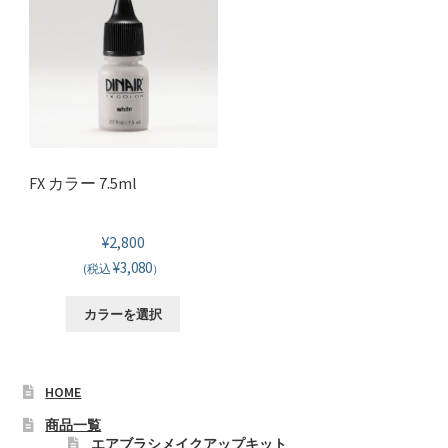
に
は
複
数
の
バ
リ
FX カラー 7.5ml
エ
ー
¥
2,800
シ
¥3,080
ョ
(税込
）
ン
こ
カラーを選択
が
の
あ
商
り
品
HOME
ま
に
す。
商品一覧
は
オ
エアブラシメイクアップキット