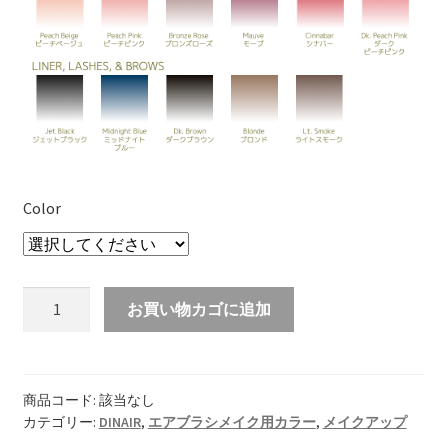
Color
グ
お買い物カゴに追加
ラ
マ
ー
7.5ml（ポ
商品コード:
該当なし
カテゴリー:
DINAIR
,
エアブラシメイク用カラー
,
メイクアップ
イ