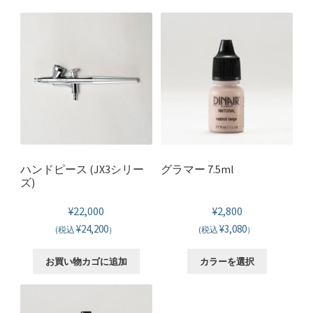
ハンドピース (JX3シリー
グラマー 7.5ml
ズ)
¥
22,000
¥
2,800
¥24,200
¥3,080
(税込
）
(税込
）
こ
お買い物カゴに追加
カラーを選択
の
商
品