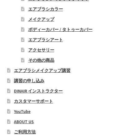
複
プ
エアブラシカラー
数
シ
の
メイクアップ
ョ
バ
ン
ボディーカバー / タトゥーカバー
リ
は
エアブラシアート
エ
商
ー
アクセサリー
品
シ
その他の商品
ペ
ョ
ー
エアブラシメイクアップ講習
ン
ジ
が
講習の申し込み
か
あ
DINAIR インストラクター
ら
り
選
カスタマーサポート
ま
択
す。
YouTube
で
オ
ABOUT US
き
プ
ま
ご利用方法
シ
す