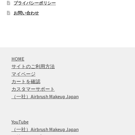
プライバシーポリシー
ョ
ン
お問い合わせ
は
商
品
ペ
ー
ジ
HOME
か
サイトのご利用方法
ら
マイページ
選
カートを確認
択
カスタマーサポート
で
（一社）Airbrush Makeup Japan
き
ま
す
YouTube
（一社）Airbrush Makeup Japan