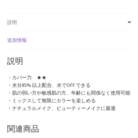
ン
ト
メ
説明
イ
ク
用）
追加情報
個
説明
・カバー力 ★★
・水分85% 以上配合、水でOFF できる
・肌の弱い方や敏感肌の方、年齢にも関係なく使用可能
・ミックスして無限にカラーを楽しめる
・ナチュラルメイク、ビューティーメイクに最適
関連商品