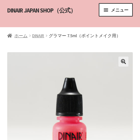
ナ
コ
DINAIR JAPAN SHOP（公式）
メニュー
ビ
ン
ゲ
テ
HOME
ー
ン
ホーム
DINAIR
グラマー 7.5ml（ポイントメイク用）
シ
ツ
サブメニ
商品一覧
ョ
へ
ン
ス
エアブラシメイクアップ講習
へ
キ
ス
ッ
講習の申し込み
キ
プ
ッ
DINAIR インストラクター
プ
カスタマーサポート
YouTube
ABOUT US