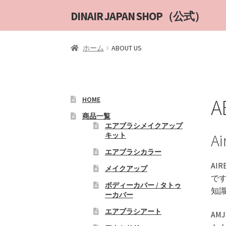
ナ
コ
DINAIR JAPAN SHOP（公式）
ビ
ン
ゲ
テ
ホーム
ABOUT US
ー
ン
シ
ツ
ョ
へ
ン
ス
へ
キ
A
HOME
ス
ッ
商品一覧
キ
プ
エアブラシメイクアップ
キット
A
ッ
プ
エアブラシカラー
AI
メイクアップ
で
ボディーカバー / タトゥ
知
ーカバー
エアブラシアート
AM