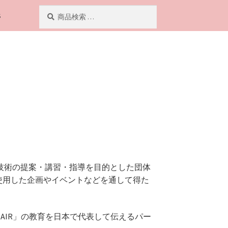
検
検
S
索
索
対
象:
クアップ技術の提案・講習・指導を目的とした団体
使用した企画やイベントなどを通して得た
INAIR」の教育を日本で代表して伝えるパー