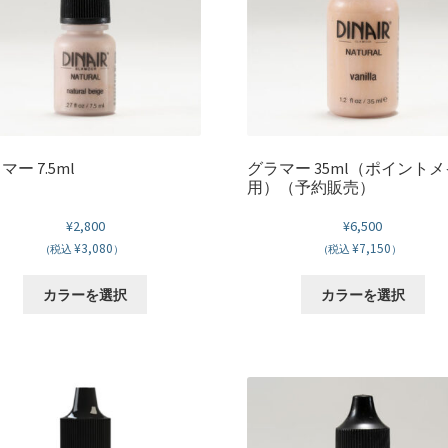
バ
リ
エ
ー
シ
ョ
ン
が
マー 7.5ml
グラマー 35ml（ポイント
用）（予約販売）
あ
り
¥
2,800
¥
6,500
ま
¥3,080
¥7,150
(税込
）
(税込
）
す
オ
こ
こ
カラーを選択
カラーを選択
プ
の
の
シ
商
商
ョ
品
品
ン
に
に
は
は
は
商
複
複
品
数
数