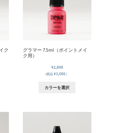
バ
リ
エ
ー
シ
ョ
ン
が
メイク
グラマー 7.5ml（ポイントメイ
ク用）
あ
り
¥
2,800
ま
¥3,080
(税込
）
。
す。
オ
こ
カラーを選択
プ
の
シ
商
ョ
品
ン
に
は
は
商
複
品
数