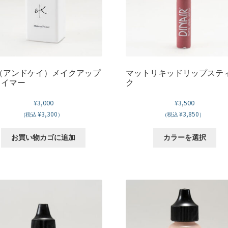
（アンドケイ）メイクアップ
マットリキッドリップステ
ライマー
ク
¥
3,000
¥
3,500
¥3,300
¥3,850
(税込
）
(税込
）
こ
お買い物カゴに追加
カラーを選択
の
商
品
に
は
複
数
の