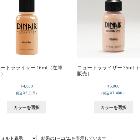
品
品
数
数
ペ
ペ
の
の
ー
ー
バ
バ
ジ
ジ
リ
リ
か
か
エ
エ
ら
ら
ー
ー
選
選
シ
シ
択
択
ョ
ョ
で
で
ン
ン
き
き
が
が
ートラライザー 16ml（在庫
ニュートラライザー 35ml
ま
ま
り）
販売）
あ
あ
す
す
り
り
¥
4,650
¥
6,800
ま
ま
¥5,115
¥7,480
(税込
）
(税込
）
す。
す
オ
オ
こ
こ
カラーを選択
カラーを選択
プ
プ
の
の
シ
シ
商
商
ョ
ョ
品
品
ン
ン
に
に
は
は
結果の1～12/21を表示しています
は
は