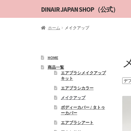
ナ
コ
DINAIR JAPAN SHOP（公式）
ビ
ン
ゲ
テ
ホーム
メイクアップ
ー
ン
シ
ツ
ョ
へ
ン
ス
へ
キ
HOME
ス
ッ
商品一覧
キ
プ
エアブラシメイクアップ
キット
ッ
プ
エアブラシカラー
メイクアップ
ボディーカバー / タトゥ
ーカバー
エアブラシアート