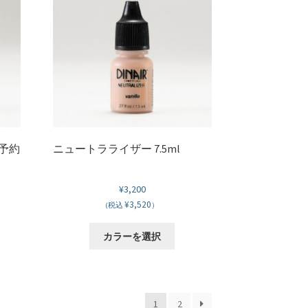
品
数
ペ
の
ー
バ
ジ
リ
か
エ
ら
ー
選
シ
択
ョ
で
ン
き
が
（予約
ニュートラライザー 7.5ml
ま
あ
す
り
¥
3,200
ま
¥3,520
(税込
）
。
す。
オ
こ
カラーを選択
プ
の
シ
商
ョ
品
ン
に
は
1
2
は