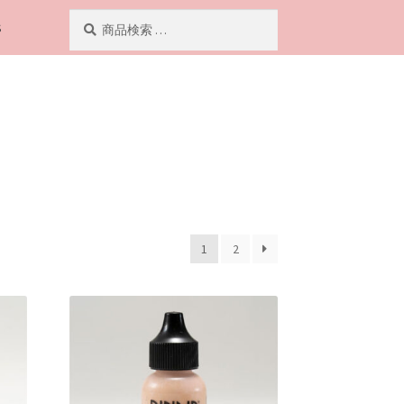
検
検
S
索
索
対
象:
1
2