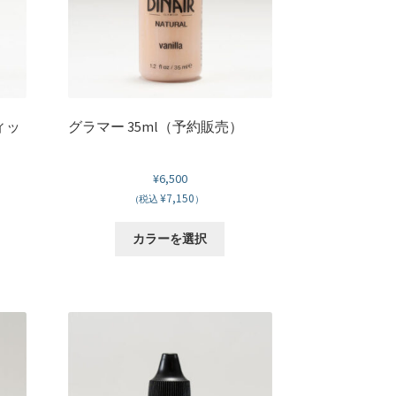
ィッ
グラマー 35ml（予約販売）
¥
6,500
¥7,150
(税込
）
こ
カラーを選択
の
商
品
に
は
複
数
の