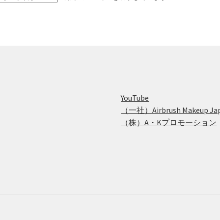
商
商
複
複
品
品
数
数
ペ
ペ
の
の
ー
ー
バ
バ
ジ
ジ
リ
リ
か
か
エ
エ
ら
ら
ー
ー
選
選
シ
シ
択
択
ョ
ョ
YouTube
で
で
ン
ン
（一社）Airbrush Makeup Ja
き
き
が
が
（株）A・Kプロモーション
ま
ま
あ
あ
す
す
り
り
ま
ま
す。
す
オ
オ
プ
プ
シ
シ
ョ
ョ
ン
ン