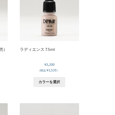
ペ
の
ー
バ
ジ
リ
か
エ
ら
ー
選
シ
択
ョ
で
ン
き
が
販売）
ラディエンス 7.5ml
ま
あ
す
り
¥
3,200
ま
¥3,520
(税込
）
。
す。
オ
こ
カラーを選択
プ
の
シ
商
ョ
品
ン
に
は
は
商
複