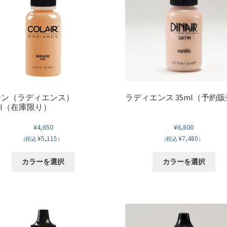
ペ
の
の
ー
バ
バ
ジ
リ
リ
か
エ
エ
ら
ー
ー
選
シ
シ
択
ョ
ョ
で
ン
ン
き
が
が
テン（ラディエンス）
ラディエンス 35ml（予約
ま
ml（在庫限り）
あ
あ
す
り
り
¥
4,650
¥
6,800
ま
ま
¥5,115
¥7,480
(税込
）
(税込
）
す。
す
オ
オ
こ
こ
カラーを選択
カラーを選択
プ
プ
の
の
シ
シ
商
商
ョ
ョ
品
品
ン
ン
に
に
は
は
は
は
商
商
複
複