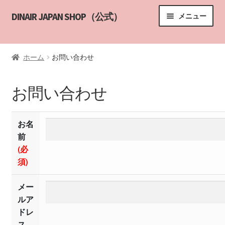
ナ
コ
DINAIR JAPAN SHOP（公式）
メニュー
ビ
ン
ゲ
テ
HOME
ー
ン
ホーム
お問い合わせ
シ
ツ
サブメニ
商品一覧
ョ
へ
ン
ス
お問い合わせ
エアブラシメイクアップ講習
へ
キ
ス
ッ
講習の申し込み
キ
プ
お名
ッ
前
DINAIR インストラクター
プ
(必
カスタマーサポート
須)
YouTube
メー
ルア
ABOUT US
ドレ
ス