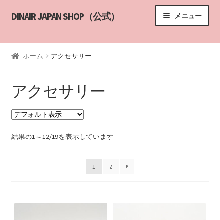
ナ
コ
DINAIR JAPAN SHOP（公式）
メニュー
ビ
ン
ゲ
テ
HOME
ー
ン
ホーム
アクセサリー
シ
ツ
サブメニ
商品一覧
ョ
へ
ン
ス
アクセサリー
エアブラシメイクアップキット
へ
キ
ス
ッ
エアブラシカラー
キ
プ
ッ
結果の1～12/19を表示しています
メイクアップ
プ
1
2
ボディーカバー / タトゥーカバー
エアブラシアート
アクセサリー