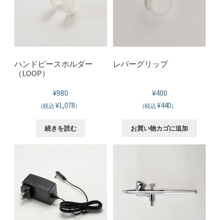
お問い合わせ
ハンドピースホルダー
レバーグリップ
（LOOP）
¥
980
¥
400
¥1,078
¥440
(税込
）
(税込
）
続きを読む
お買い物カゴに追加