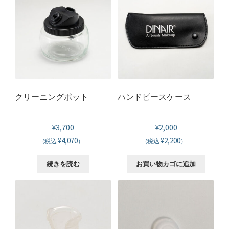
その他の商品
エアブラシメイクアップ講習
講習の申し込み
クリーニングポット
ハンドピースケース
DINAIR インストラクター
カスタマーサポート
¥
3,700
¥
2,000
¥4,070
¥2,200
(税込
）
(税込
）
YouTube
続きを読む
お買い物カゴに追加
ABOUT US
ご利用方法
プライバシーポリシー