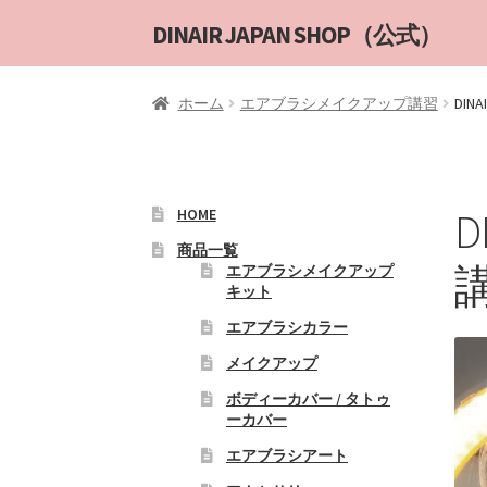
ナ
コ
DINAIR JAPAN SHOP（公式）
ビ
ン
ゲ
テ
ホーム
エアブラシメイクアップ講習
DI
ー
ン
シ
ツ
ョ
へ
ン
ス
へ
キ
HOME
ス
ッ
商品一覧
キ
プ
エアブラシメイクアップ
キット
ッ
プ
エアブラシカラー
メイクアップ
ボディーカバー / タトゥ
ーカバー
エアブラシアート