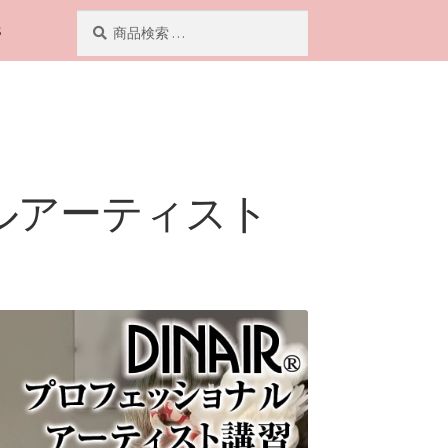
検
検
S
索
索
対
象:
ナルアーティスト