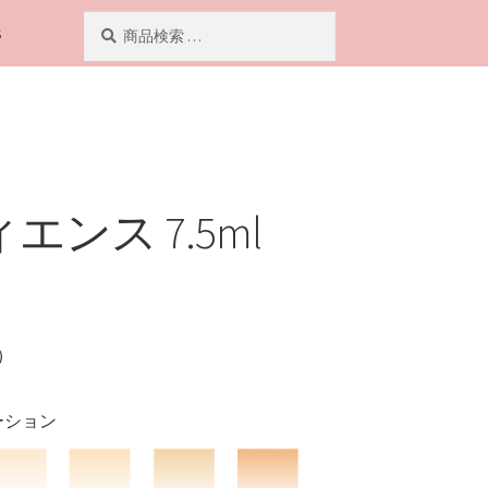
検
検
S
索
索
対
象:
エンス 7.5ml
）
ーション