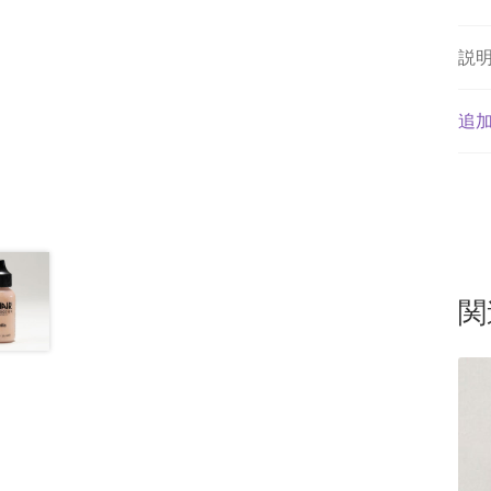
説
追
関