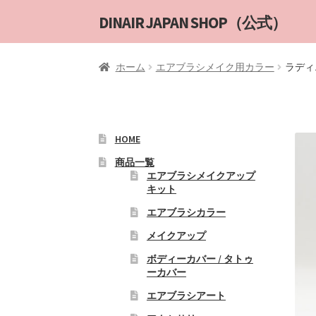
ナ
コ
DINAIR JAPAN SHOP（公式）
ビ
ン
ゲ
テ
ホーム
エアブラシメイク用カラー
ラディエ
ー
ン
シ
ツ
ョ
へ
ン
ス
へ
キ
HOME
ス
ッ
商品一覧
キ
プ
エアブラシメイクアップ
キット
ッ
プ
エアブラシカラー
メイクアップ
ボディーカバー / タトゥ
ーカバー
エアブラシアート