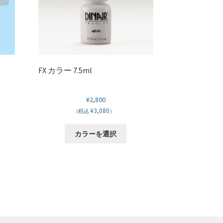
FX カラー 7.5ml
¥
2,800
¥3,080
(税込
）
こ
カラーを選択
の
商
品
に
は
複
数
の