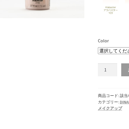
Color
ラ
デ
ィ
エ
ン
商品コード:
該当
カテゴリー:
DINA
ス
メイクアップ
7.5ml
個