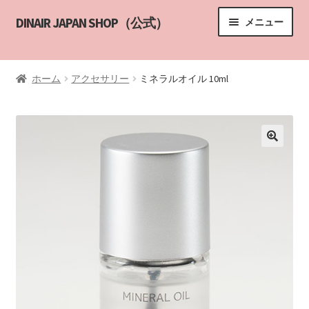
ナ
コ
DINAIR JAPAN SHOP（公式）
メニュー
ビ
ン
ゲ
テ
HOME
ー
ン
ホーム
アクセサリー
ミネラルオイル 10ml
シ
ツ
サブメニ
商品一覧
ョ
へ
ン
ス
エアブラシメイクアップ講習
へ
キ
ス
ッ
講習の申し込み
キ
プ
ッ
DINAIR インストラクター
プ
カスタマーサポート
YouTube
ABOUT US