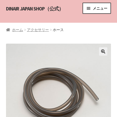
ナ
コ
DINAIR JAPAN SHOP（公式）
メニュー
ビ
ン
ゲ
テ
HOME
ー
ン
ホーム
アクセサリー
ホース
シ
ツ
サブメニ
商品一覧
ョ
へ
ン
ス
エアブラシメイクアップ講習
へ
キ
ス
ッ
講習の申し込み
キ
プ
ッ
DINAIR インストラクター
プ
カスタマーサポート
YouTube
ABOUT US