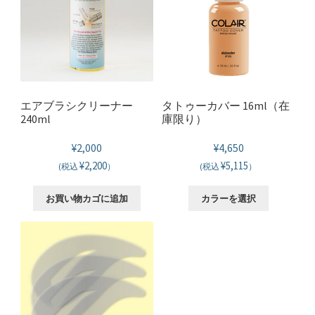
エアブラシクリーナー
タトゥーカバー 16ml（在
240ml
庫限り）
¥
2,000
¥
4,650
¥2,200
¥5,115
(税込
）
(税込
）
こ
お買い物カゴに追加
カラーを選択
の
商
品
に
は
複