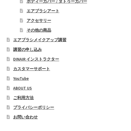
ン
ボディーカバー / タトゥーカバー
は
エアブラシアート
商
アクセサリー
品
その他の商品
ペ
ー
エアブラシメイクアップ講習
ジ
講習の申し込み
か
DINAIR インストラクター
ら
選
カスタマーサポート
択
YouTube
で
ABOUT US
き
ま
ご利用方法
す
プライバシーポリシー
お問い合わせ