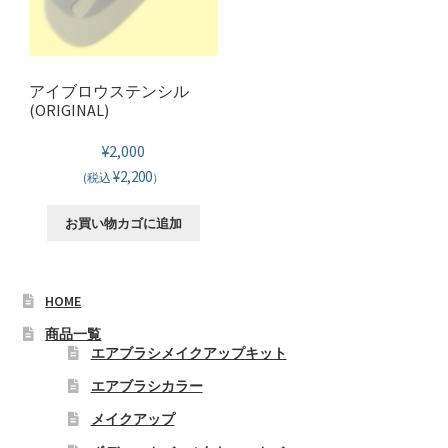
数
の
バ
リ
アイブロウステンシル
エ
(ORIGINAL)
ー
¥
2,000
シ
¥2,200
ョ
(税込
）
ン
お買い物カゴに追加
が
あ
り
HOME
ま
す。
商品一覧
オ
エアブラシメイクアップキット
プ
エアブラシカラー
シ
メイクアップ
ョ