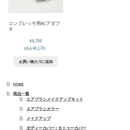
の
バ
リ
コンプレッサ用ACアダプ
エ
タ
ー
¥
4,700
シ
¥5,170
ョ
(税込
）
ン
お買い物カゴに追加
が
あ
り
HOME
ま
す。
商品一覧
オ
エアブラシメイクアップキット
プ
エアブラシカラー
シ
メイクアップ
ョ
ン
ボディーカバー / タトゥーカバー