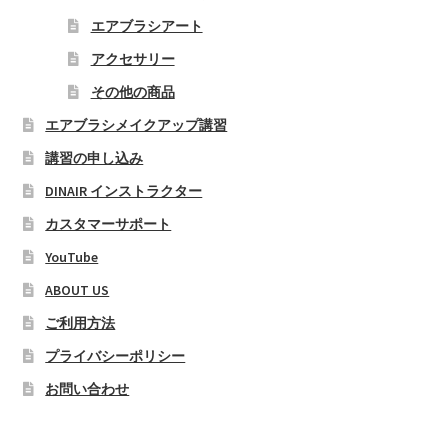
は
エアブラシアート
商
アクセサリー
品
その他の商品
ペ
ー
エアブラシメイクアップ講習
ジ
講習の申し込み
か
DINAIR インストラクター
ら
選
カスタマーサポート
択
YouTube
で
ABOUT US
き
ま
ご利用方法
す
プライバシーポリシー
お問い合わせ