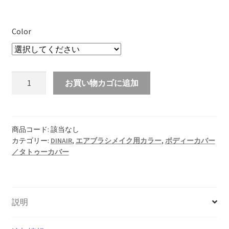
Color
タ
お買い物カゴに追加
ト
ゥ
ー
カ
商品コード:
該当なし
カテゴリー:
DINAIR
,
エアブラシメイク用カラー
,
ボディーカバー
バ
／タトゥーカバー
ー
7.5ml
個
説明