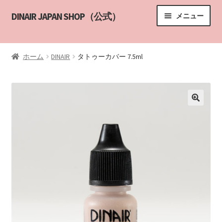
ナ
コ
DINAIR JAPAN SHOP（公式）
メニュー
ビ
ン
ゲ
テ
HOME
ー
ン
ホーム
DINAIR
タトゥーカバー 7.5ml
シ
ツ
サブメニ
商品一覧
ョ
へ
ン
ス
エアブラシメイクアップ講習
へ
キ
ス
ッ
講習の申し込み
キ
プ
ッ
DINAIR インストラクター
プ
カスタマーサポート
YouTube
ABOUT US