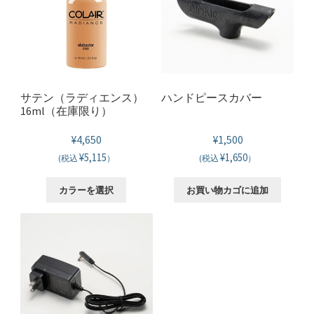
サテン（ラディエンス）
ハンドピースカバー
16ml（在庫限り）
¥
4,650
¥
1,500
¥5,115
¥1,650
(税込
）
(税込
）
こ
カラーを選択
お買い物カゴに追加
の
商
品
に
は
複
数