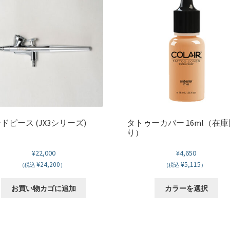
ドピース (JX3シリーズ)
タトゥーカバー 16ml（在庫
り）
¥
22,000
¥
4,650
¥24,200
¥5,115
(税込
）
(税込
）
こ
お買い物カゴに追加
カラーを選択
の
商
品
に