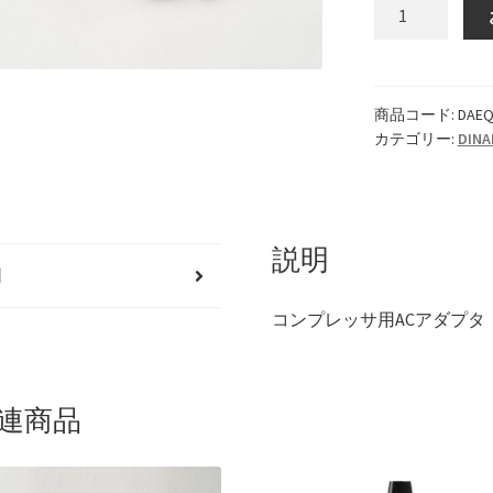
コ
ン
プ
レ
ッ
商品コード:
DAEQ
カテゴリー:
DINA
サ
用
AC
ア
ダ
説明
明
プ
タ
コンプレッサ用ACアダプタ
個
連商品