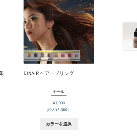
限
DINAIR ヘアーブリング
セール
¥
3,000
¥3,300
(税込
）
こ
カラーを選択
の
商