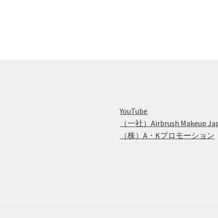
は
複
数
の
バ
リ
エ
ー
シ
ョ
YouTube
ン
（一社）Airbrush Makeup Ja
が
（株）A・Kプロモーション
あ
り
ま
す
オ
プ
シ
ョ