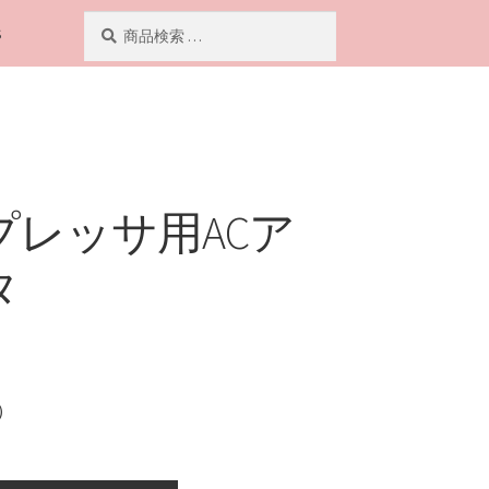
検
検
S
索
索
対
象:
プレッサ用ACア
タ
）