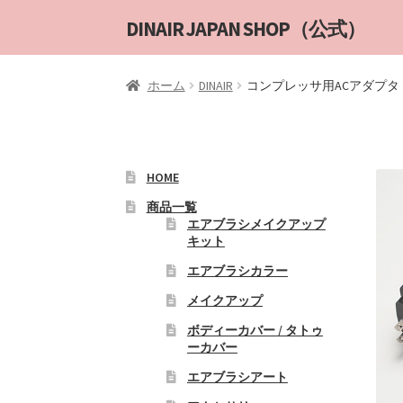
ナ
コ
DINAIR JAPAN SHOP（公式）
ビ
ン
ゲ
テ
ホーム
DINAIR
コンプレッサ用ACアダプタ
ー
ン
シ
ツ
ョ
へ
ン
ス
へ
キ
HOME
ス
ッ
商品一覧
キ
プ
エアブラシメイクアップ
キット
ッ
プ
エアブラシカラー
メイクアップ
ボディーカバー / タトゥ
ーカバー
エアブラシアート