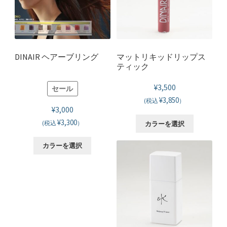
DINAIR ヘアーブリング
マットリキッドリップス
ティック
¥
3,500
セール
¥3,850
(税込
）
¥
3,000
こ
¥3,300
(税込
）
カラーを選択
の
こ
商
カラーを選択
の
品
商
に
品
は
に
複
は
数
複
の