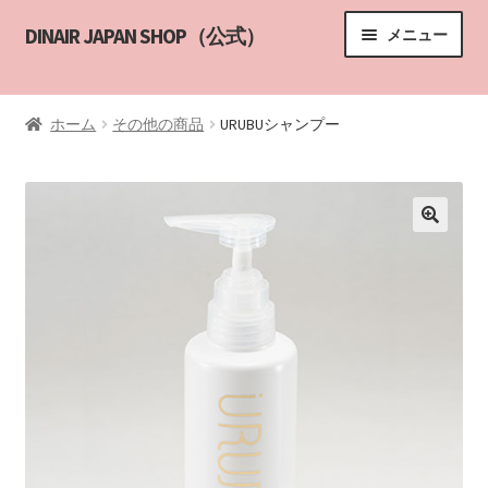
ナ
コ
DINAIR JAPAN SHOP（公式）
メニュー
ビ
ン
ゲ
テ
HOME
ー
ン
ホーム
その他の商品
URUBUシャンプー
シ
ツ
サブメニ
商品一覧
ョ
へ
ン
ス
エアブラシメイクアップ講習
へ
キ
ス
ッ
講習の申し込み
キ
プ
ッ
DINAIR インストラクター
プ
カスタマーサポート
YouTube
ABOUT US