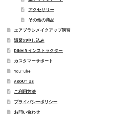
ン
商
アクセサリー
は
品
商
その他の商品
ペ
品
ー
エアブラシメイクアップ講習
ペ
ジ
講習の申し込み
ー
か
ジ
DINAIR インストラクター
ら
か
選
カスタマーサポート
ら
択
YouTube
選
で
択
ABOUT US
き
で
ま
ご利用方法
き
す
プライバシーポリシー
ま
す
お問い合わせ