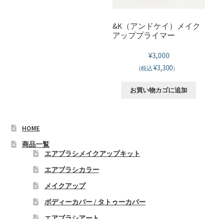
数
バ
の
リ
&K（アンドケイ）メイク
バ
エ
アッププライマー
リ
ー
エ
¥
3,000
シ
ー
¥3,300
ョ
(税込
）
シ
ン
ョ
お買い物カゴに追加
が
ン
あ
が
り
あ
HOME
ま
り
す。
商品一覧
ま
オ
エアブラシメイクアップキット
す。
プ
エアブラシカラー
オ
シ
メイクアップ
プ
ョ
シ
ン
ボディーカバー / タトゥーカバー
ョ
は
エアブラシアート