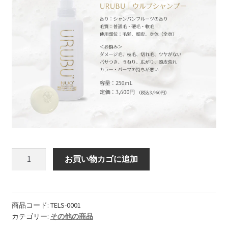
URUBU
お買い物カゴに追加
シ
ャ
ン
プ
商品コード:
TELS-0001
カテゴリー:
その他の商品
ー