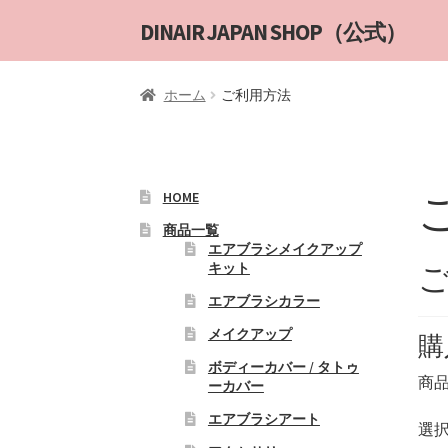
ナ
コ
DINAIR JAPAN SHOP（公式）
ビ
ン
ゲ
テ
ホーム
ご利用方法
ー
ン
シ
ツ
ョ
へ
ン
ス
へ
キ
HOME
ス
ッ
商品一覧
キ
プ
エアブラシメイクアップ
キット
ッ
プ
エアブラシカラー
メイクアップ
購
ボディーカバー / タトゥ
商
ーカバー
エアブラシアート
選