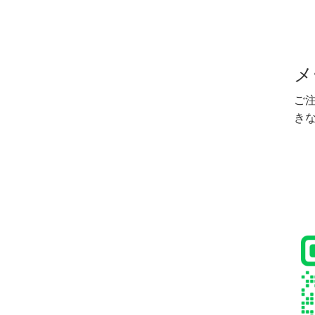
メ
ご
き