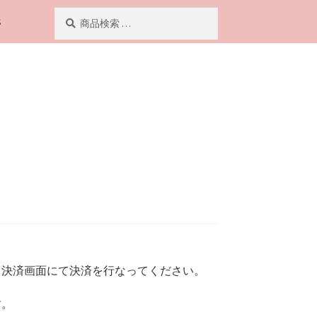
検
検
S
索
索
対
象:
、決済画面にて決済を行なってください。
す。