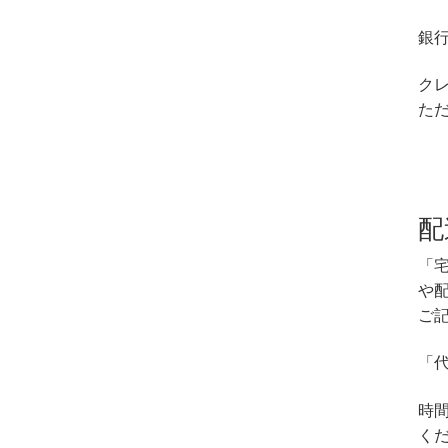
銀
ク
た
配
「
や
ご
「
時
く